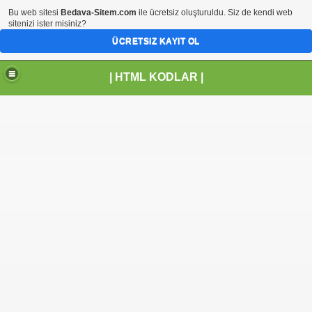
Bu web sitesi
Bedava-Sitem.com
ile ücretsiz oluşturuldu. Siz de kendi web
sitenizi ister misiniz?
ÜCRETSIZ KAYIT OL
| HTML KODLAR |
miz ekle sitene kod ekle