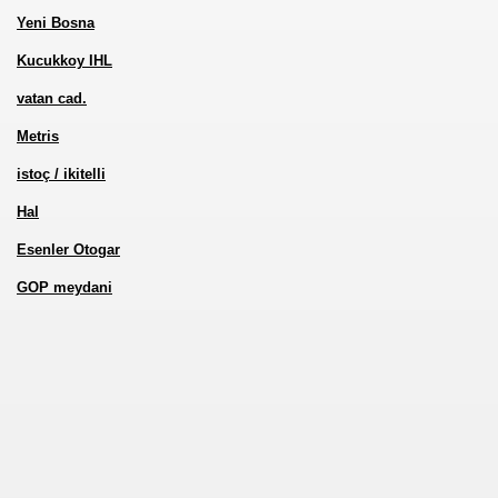
Yeni Bosna
Kucukkoy IHL
vatan cad.
Metris
ru
istoç / ikitelli
Hal
Esenler Otogar
GOP meydani