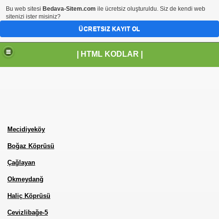
Bu web sitesi
Bedava-Sitem.com
ile ücretsiz oluşturuldu. Siz de kendi web
sitenizi ister misiniz?
ÜCRETSIZ KAYIT OL
| HTML KODLAR |
miz ekle sitene kod ekle
Mecidiyeköy
Boğaz Köprüsü
Çağlayan
Okmeydanğ
Haliç Köprüsü
Cevizlibağe-5