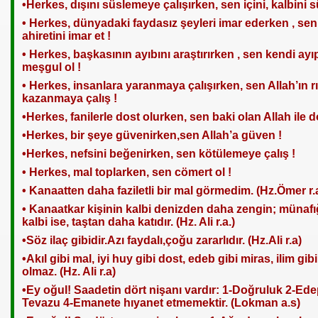
•Herkes, dışını süslemeye çalışırken, sen içini, kalbini s
• Herkes, dünyadaki faydasız şeyleri imar ederken , sen
ahiretini imar et !
• Herkes, başkasının ayıbını araştırırken , sen kendi ayıp
meşgul ol !
• Herkes, insanlara yaranmaya çalışırken, sen Allah’ın r
kazanmaya çalış !
•Herkes, fanilerle dost olurken, sen baki olan Allah ile do
•Herkes, bir şeye güvenirken,sen Allah’a güven !
•Herkes, nefsini beğenirken, sen kötülemeye çalış !
ru
• Herkes, mal toplarken, sen cömert ol !
• Kanaatten daha faziletli bir mal görmedim. (Hz.Ömer r.
• Kanaatkar kişinin kalbi denizden daha zengin; münafı
kalbi ise, taştan daha katıdır. (Hz. Ali r.a.)
•Söz ilaç gibidir.Azı faydalı,çoğu zararlıdır. (Hz.Ali r.a)
•Akıl gibi mal, iyi huy gibi dost, edeb gibi miras, ilim gib
olmaz. (Hz. Ali r.a)
•Ey oğul! Saadetin dört nişanı vardır: 1-Doğruluk 2-Ede
Tevazu 4-Emanete hıyanet etmemektir. (Lokman a.s)