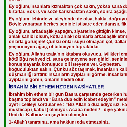
Ey oğlum,insanlara kızmaktan çok sakın, yoksa sana d
kızarlar. Boş iş ve söze karışmaktan sakın, sonra aşağıl
Ey oğlum, lehinde ve aleyhinde de olsa, hakkı, doğruyu
Böyle yaparsan herkes seninle istişare eder, danışır, fikri
Ey oğlum, arkadaşlık yaptığın, ziyaretine gittiğin kimse, 
ahlak sahibi olsun, kötü ahlakı olanlarla arkadaşlık etm
onlarla görüşme! Çünkü onlar suyu olmayan çöl, dallar
yeşermeyen ağaç, ot bitmeyen topraktırlar.
Ey oğlum, Allahu teala’nın kitabını okuyucu, iyilikleri em
kötülüğü nehyedici, sana gelmeyene sen gidici, seninl
konuşmayanla konuşucu ol! İsteyene ver. Gıybetten,
koğuculuktan sakın. Çünkü söz taşımak, insanların kal
düşmanlığı arttırır. İnsanların ayıplarını görme, insanları
ayıplarını gören, onların hedefi olur.
İBRAHİM BİN ETHEM HZ’DEN NASİHATLER
İbrahim bin ethem bir gün Basra çarşısında gezerken h
başına toplandı ve “Bana dua edin icabet edeyim” meal
ayet-i celileyi sordular ve : “Biz Allah’a dua ediyoruz. F
müstecap ( kabul ) olmuyor. Acaba neden?” diye yakınd
Dedi ki: Kalbiniz on şeyden ölmüştür.
1- Allah’ı tanırsınız, ama hakkını eda etmezsiniz.