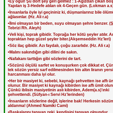
•Ey oğul! Şu dört şey geri gelmez : 1-Ağızdan çıkan boş 
Yapılan iş 3-Hedefe atılan ok 4-Geçen gün. (Lokman a.s
•İnsanlarla öyle iyi geçininiz ki, düşmanlarınız bile öl
ağlasınlar. (Hz. Ali r.a)
•İlmi olmayan bir beden, suyu olmayan şehre benzer. (
Tebrizi Rh. Aleyh)
•Veli kişi, toprak gibidir. Toprağa her kötü şeyler atılır. 
topraktan hep güzel şeyler biter.(Akşemseddin Hz’leri)
•Söz ilaç gibidir. Azı faydalı, çoğu zararlıdır. (Hz. Ali r.a)
•Malını sakındığın gibi dilini de sakın.
•Nafakanı tarttığın gibi sözlerini de tart.
•Sözünü ölçülü sarfet ve konuşurken çok dikkat et. Çün
tek sözün yersiz sarf edilmesinden bin altın liranın yers
harcanması daha iyi olur.
•Her bir masiyet ki, sebebi, kaynağı şehvetten ise affı ü
olunur. Bir masiyet ki kaynağı kibirden ise affı ümit olu
Çünkü iblisin masiyetinin aslı kibirden, Adem(a.s)’ınki
şehvettendi. (Süfyan-ı Servi Hz’lerinden)
•İnsanların sözlerine değil, işlerine bak! Herkesin sözü
aldanma! (Ahmed Namiki Cami)
•Başkalarını tanıyan zeki, kendisini tanıyan olgundur.