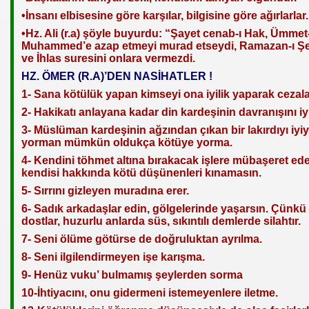
•İnsanı elbisesine göre karşılar, bilgisine göre ağırlarlar.
•Hz. Ali (r.a) şöyle buyurdu: “Şayet cenab-ı Hak, Ümmet-
Muhammed’e azap etmeyi murad etseydi, Ramazan-ı Şer
ve İhlas suresini onlara vermezdi.
HZ. ÖMER (R.A)’DEN NASİHATLER !
1- Sana kötülük yapan kimseyi ona iyilik yaparak cezala
2- Hakikatı anlayana kadar din kardeşinin davranışını iy
n tıkla
3- Müslüman kardeşinin ağzından çıkan bir lakırdıyı iyi
yorman mümkün oldukça kötüye yorma.
4- Kendini töhmet altına bırakacak işlere mübaşeret ed
kendisi hakkında kötü düşünenleri kınamasın.
5- Sırrını gizleyen muradına erer.
6- Sadık arkadaşlar edin, gölgelerinde yaşarsın. Çünkü
dostlar, huzurlu anlarda süs, sıkıntılı demlerde silahtır.
7- Seni ölüme götürse de doğruluktan ayrılma.
8- Seni ilgilendirmeyen işe karışma.
9- Henüz vuku’ bulmamış şeylerden sorma
10-İhtiyacını, onu gidermeni istemeyenlere iletme.