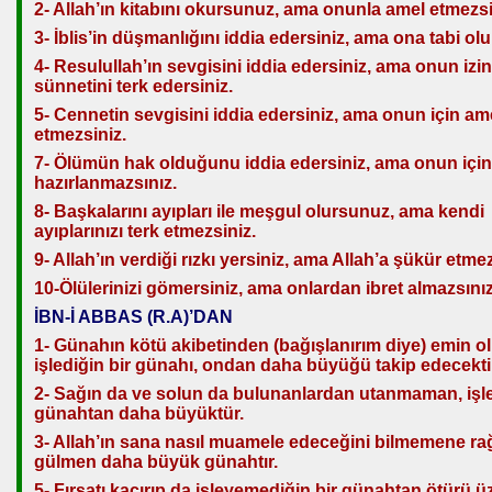
2- Allah’ın kitabını okursunuz, ama onunla amel etmezsi
3- İblis’in düşmanlığını iddia edersiniz, ama ona tabi ol
4- Resulullah’ın sevgisini iddia edersiniz, ama onun izin
sünnetini terk edersiniz.
5- Cennetin sevgisini iddia edersiniz, ama onun için am
etmezsiniz.
7- Ölümün hak olduğunu iddia edersiniz, ama onun için
hazırlanmazsınız.
8- Başkalarını ayıpları ile meşgul olursunuz, ama kendi
ayıplarınızı terk etmezsiniz.
9- Allah’ın verdiği rızkı yersiniz, ama Allah’a şükür etmez
10-Ölülerinizi gömersiniz, ama onlardan ibret almazsınız
İBN-İ ABBAS (R.A)’DAN
1- Günahın kötü akibetinden (bağışlanırım diye) emin o
işlediğin bir günahı, ondan daha büyüğü takip edecekti
2- Sağın da ve solun da bulunanlardan utanmaman, işl
günahtan daha büyüktür.
3- Allah’ın sana nasıl muamele edeceğini bilmemene r
gülmen daha büyük günahtır.
5- Fırsatı kaçırıp da işleyemediğin bir günahtan ötürü 