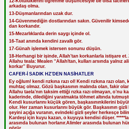
12-Kötülüklerini öğrenme düşüncesiyle de olsa facirler
arkadaş olma.
13-Düşmanlarından uzak dur.
14-Güvenmediğin dostlarından sakın. Güvenilir kimsed
dan korkandır.
15-Mezarlıklarda derin saygı içinde ol.
16-Taat anında kendini zavallı gör.
17-Günah işlemek istersen sonunu düşün.
18-Herhangi bir işinde, Allah’tan korkanlarla istişare et. 
Allahu teala: Mealen “Allah!tan, kulları arsında yalnız al
korkar” Buyurur.
CAFER-İ SADIK HZ’DEN NASİHATLER
Ey oğlum! kendi rızkına razı ol! Kendi rızkına razı olan,
muhtaç olmaz. Gözü başkasının malında olan, fakir olar
Allahu taela’nın taksim ettiği rızka razı olmayan, o’nu k
kaderinde, dilediğini yaratmakta töhmet altında tutmuşt
Kendi kusurlarını küçük gören, başkasınınkilerini büy
olur. Her zaman kusurlarını büyük gör. Başkasının gizli 
şeyini açığa vuranın, evindeki gizli şeyler herkesçe bilini
Kardeşi için kuyu kazan, o kuyuya kendisi düşer. *****la
arasında bulunan horlanır.Alimler arasında bulunan hü
görür.