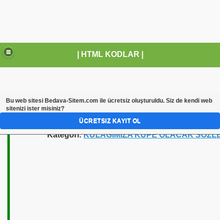
| HTML KODLAR |
Bu web sitesi
Bedava-Sitem.com
ile ücretsiz oluşturuldu. Siz de kendi web
sitenizi ister misiniz?
ÜCRETSIZ KAYIT OL
Kategori:
KULAĞIMIZA KÜPE OLACAK SÖZL
miz ekle sitene kod ekle